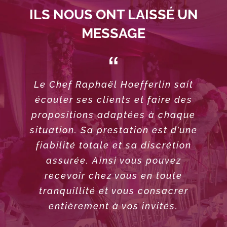
ILS NOUS ONT LAISSÉ UN
MESSAGE
Le mariage de nos enfants, loin
Le Chef Raphaël Hoefferlin sait
Mes invités sont ravis, ils en
redemandent tous ! Merci d’avoir
écouter ses clients et faire des
de Puiseux, a été une superbe
réussite. Rien à redire, tout a été
propositions adaptées à chaque
composé ce dîner, nous étions
situation. Sa prestation est d’une
tous encore un peu en vacances
superbement bien organisé et
grâce à vous. Votre maître d’hôtel
préparé, aucune faute, un Chef
fiabilité totale et sa discrétion
d’une grande valeur ; un grand
était superbe et votre cuisine
assurée. Ainsi vous pouvez
talent qui mérite nos éloges.
recevoir chez vous en toute
divine.
tranquillité et vous consacrer
entièrement à vos invités.
Mr et Mme PELLE
Christophe ROBIN
Chef d’entreprise
Coloriste et